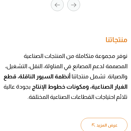
منتجاتنا
نوفر مجموعة متكاملة من المنتجات الصناعية
المصممة لدعم المصانع في المناولة، النقل، التشغيل،
والصيانة. تشمل منتجاتنا
أنظمة السيور الناقلة، قطع
سير حصيرة لنقل المنتجات بكفاءة عالية
الغيار الصناعية، ومكونات خطوط الإنتاج
بجودة عالية
تلائم احتياجات القطاعات الصناعية المختلفة.
يُستخدم سير الحصيرة لنقل المنتجات والخامات داخل خطوط الإنتاج والمناولة الصناعية
بكفاءة واستقرار عالٍ، ويتميز بقدرته على التعامل مع المنتجات المختلفة مع توفير حركة
انسيابية وآمنة أثناء التشغيل. يتم تصم...
اطلب عرض سعر الآن
قراءة المزيد
عرض المزيد