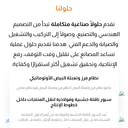
حلولنا
نقدم
حلولًا صناعية متكاملة
تبدأ من التصميم
الهندسي والتصنيع، وصولًا إلى التركيب والتشغيل
والصيانة والدعم الفني. هدفنا تقديم حلول عملية
تساعد المصانع على تقليل وقت التوقف، رفع
الإنتاجية، وتحقيق تشغيل أكثر استقرارًا وكفاءة.
نظام فرز وتعبئة البيض الأوتوماتيكي
ما هو نظام فرز وتعبئة البيض؟نظام فرز وتعبئة البيض هو نظام صناعي
متقدّم مصمّم لمعالجة البيض بدايةً من الاستلام وحتى التعبئة النهائية،
حيث يضمن فرز البيض بدقة حسب الوزن أو الحجم طبقًا للمعايير
سيور ناقلة خشبية وفولاذية لنقل المنتجات داخل
المحددة....
خطوط الإنتاج
تُعد السيور الناقلة الخشبية والفولاذية من أهم الحلول الصناعية
المستخدمة في نقل المنتجات داخل خطوط الإنتاج، خاصة في الحالات
التي تتطلب تحمل أوزان مختلفة أو التعامل مع منتجات ذات طبيعة